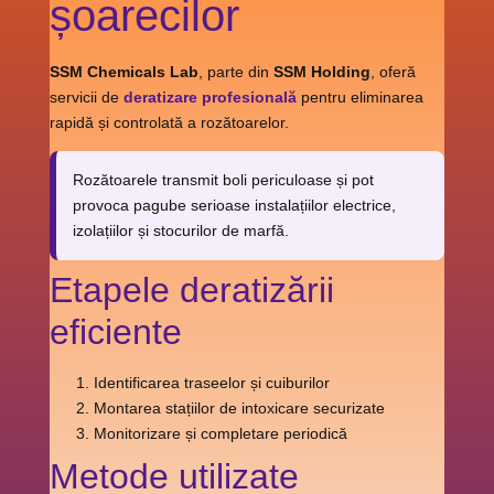
șoarecilor
SSM Chemicals Lab
, parte din
SSM Holding
, oferă
servicii de
deratizare profesională
pentru eliminarea
rapidă și controlată a rozătoarelor.
Rozătoarele transmit boli periculoase și pot
provoca pagube serioase instalațiilor electrice,
izolațiilor și stocurilor de marfă.
Etapele deratizării
eficiente
Identificarea traseelor și cuiburilor
Montarea stațiilor de intoxicare securizate
Monitorizare și completare periodică
Metode utilizate